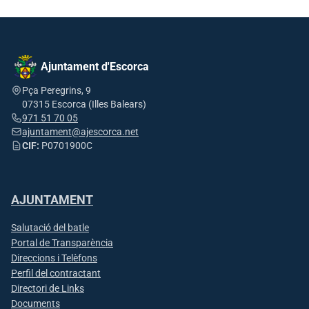
Ajuntament d'Escorca
Pça Peregrins, 9
07315 Escorca (Illes Balears)
971 51 70 05
ajuntament@ajescorca.net
CIF:
P0701900C
AJUNTAMENT
Salutació del batle
Portal de Transparència
Direccions i Telèfons
Perfil del contractant
Directori de Links
Documents