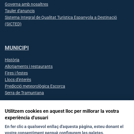
Governa amb nosaltres
Tauler d'anuncis
Sistema Integral de Qualitat Turística Espanyola a Destinació
(SICTED)
MUNICIPI
Història
Allotjaments i restaurants
Fires i festes
Llocs d'interès
Predicció meteorològica Escorca
Serra de Tramuntana
Utilitzem cookies en aquest lloc per millorar la vostra
experiència d'usuari
Segueix-nos a les xarxes socials
En fer clic a qualsevol enllaç d'aquesta pàgina, esteu donant el
vostre consentiment perquè configurem les galetes.