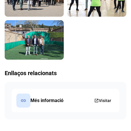
Enllaços relacionats
link
Més informació
open_in_new
Visitar