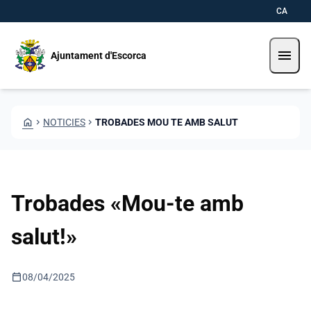
Vés al contingut
Saltar al contingut
CA
menu
Ajuntament d'Escorca
HOME
CHEVRON_RIGHT
NOTICIES
CHEVRON_RIGHT
TROBADES MOU TE AMB SALUT
Trobades «Mou-te amb
salut!»
calendar_today
08/04/2025