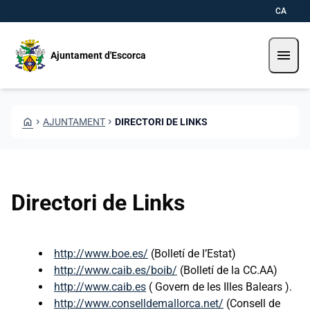
Vés al contingut
Saltar al contingut
CA
menu
Ajuntament d'Escorca
HOME
CHEVRON_RIGHT
AJUNTAMENT
CHEVRON_RIGHT
DIRECTORI DE LINKS
Directori de Links
http://www.boe.es/
(Bolletí de l’Estat)
http://www.caib.es/boib/
(Bolletí de la CC.AA)
http://www.caib.es
( Govern de les Illes Balears ).
http://www.conselldemallorca.net/
(Consell de