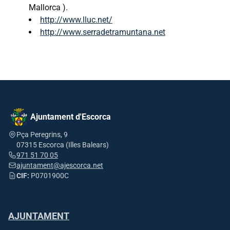
Mallorca ).
http://www.lluc.net/
http://www.serradetramuntana.net
Ajuntament d'Escorca
Pça Peregrins, 9
07315 Escorca (Illes Balears)
971 51 70 05
ajuntament@ajescorca.net
CIF:
P0701900C
AJUNTAMENT