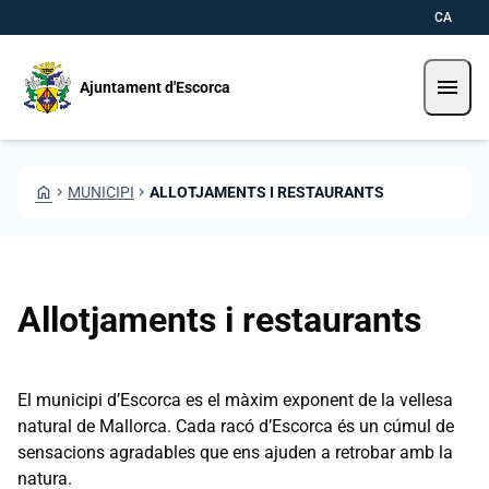
Vés al contingut
Saltar al contingut
CA
menu
Ajuntament d'Escorca
HOME
CHEVRON_RIGHT
MUNICIPI
CHEVRON_RIGHT
ALLOTJAMENTS I RESTAURANTS
Allotjaments i restaurants
El municipi d’Escorca es el màxim exponent de la vellesa
natural de Mallorca. Cada racó d’Escorca és un cúmul de
sensacions agradables que ens ajuden a retrobar amb la
natura.