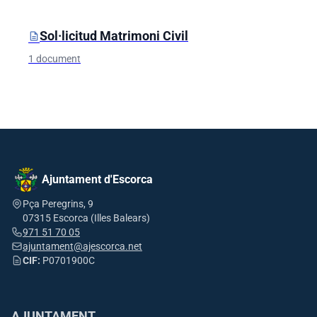
Sol·licitud Matrimoni Civil
description
1 document
Ajuntament d'Escorca
Pça Peregrins, 9
07315 Escorca (Illes Balears)
971 51 70 05
ajuntament@ajescorca.net
CIF:
P0701900C
AJUNTAMENT