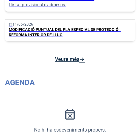
Llistat provisional d'admesos.
calendar_today
11/06/2026
MODIFICACIÓ PUNTUAL DEL PLA ESPECIAL DE PROTECCIÓ I
REFORMA INTERIOR DE LLUC
arrow_forward
Veure més
AGENDA
event_busy
No hi ha esdeveniments propers.