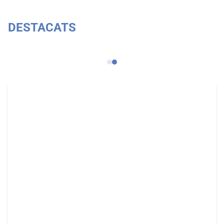
DESTACATS
Catàleg de procediments