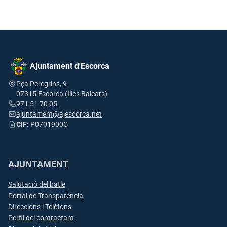
Ajuntament d'Escorca
Pça Peregrins, 9
07315 Escorca (Illes Balears)
971 51 70 05
ajuntament@ajescorca.net
CIF:
P0701900C
AJUNTAMENT
Salutació del batle
Portal de Transparència
Direccions i Telèfons
Perfil del contractant