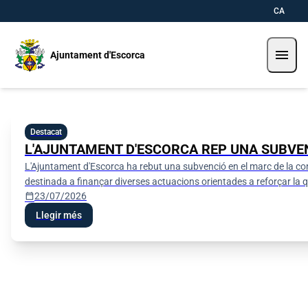
Pasar al contenido principal
Saltar al contingut
CA
menu
Ajuntament d'Escorca
Ajuntament d'Escorca
Destacat
L'AJUNTAMENT D'ESCORCA REP UNA SUBVEN
L'Ajuntament d'Escorca ha rebut una subvenció en el marc de la convoc
destinada a finançar diverses actuacions orientades a reforçar la q
calendar_today
23/07/2026
Llegir més
Informació parkings Sa Calobra / Tuent
Seu electrònica