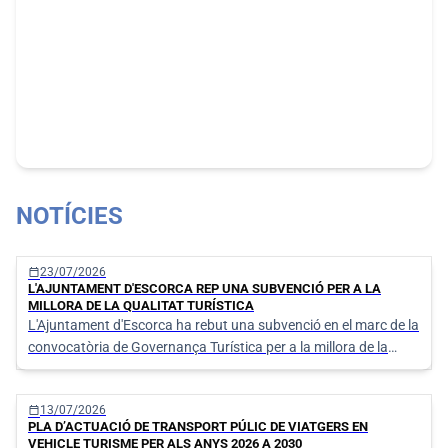
NOTÍCIES
calendar_today
23/07/2026
L'AJUNTAMENT D'ESCORCA REP UNA SUBVENCIÓ PER A LA
MILLORA DE LA QUALITAT TURÍSTICA
L'Ajuntament d'Escorca ha rebut una subvenció en el marc de la
convocatòria de Governança Turística per a la millora de la
qualitat de l'oferta i les destinacions turístiques de les Illes
Balears, destinada a finançar diverses actuacions orientades a
calendar_today
13/07/2026
reforçar la qualitat dels serveis municipals.
PLA D’ACTUACIÓ DE TRANSPORT PÚLIC DE VIATGERS EN
VEHICLE TURISME PER ALS ANYS 2026 A 2030