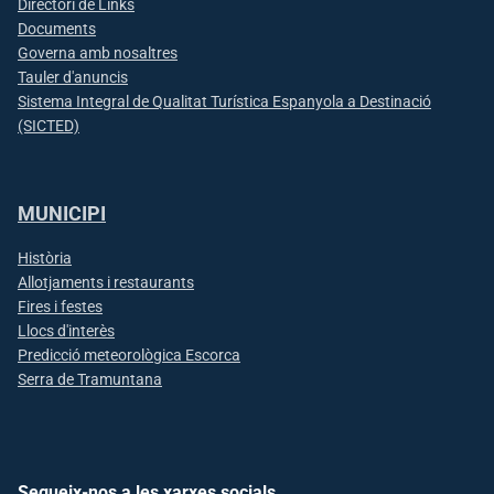
Directori de Links
Documents
Governa amb nosaltres
Tauler d'anuncis
Sistema Integral de Qualitat Turística Espanyola a Destinació
(SICTED)
MUNICIPI
Història
Allotjaments i restaurants
Fires i festes
Llocs d'interès
Predicció meteorològica Escorca
Serra de Tramuntana
Segueix-nos a les xarxes socials