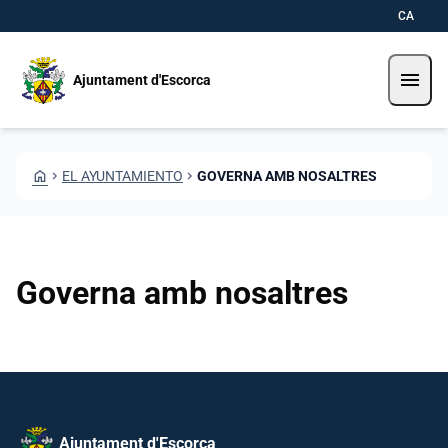
Pasar al contenido principal
Saltar al contingut
CA
menu
Ajuntament d'Escorca
HOME
CHEVRON_RIGHT
EL AYUNTAMIENTO
CHEVRON_RIGHT
GOVERNA AMB NOSALTRES
Governa amb nosaltres
Ajuntament d'Escorca