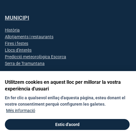
MUNICIPI
Història
Allotjaments i restaurants
Fires i festes
Llocs d'interès
Predicció meteorològica Escorca
Serra de Tramuntana
Utilitzem cookies en aquest lloc per millorar la vostra
experiència d'usuari
Segueix-nos a les xarxes socials
En fer clic a qualsevol enllaç d'aquesta pàgina, esteu donant el
vostre consentiment perquè configurem les galetes.
Més informació
Avís Legal
Mapa web
Política de galetes (Cookies)
RAT
Contacte
Estic d'acord
© 2026 Ajuntament d'Escorca. Tots els drets reservats.