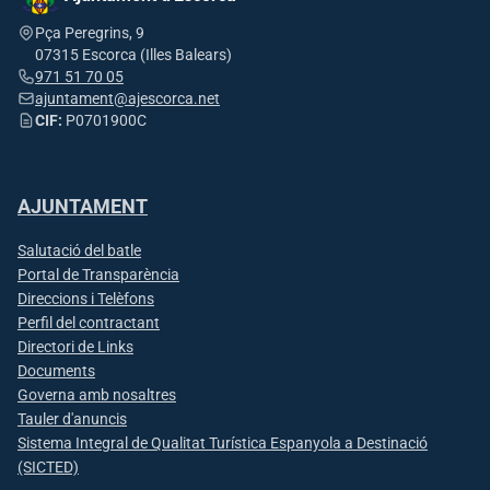
Pça Peregrins, 9
07315 Escorca (Illes Balears)
971 51 70 05
ajuntament@ajescorca.net
CIF:
P0701900C
AJUNTAMENT
Salutació del batle
Portal de Transparència
Direccions i Telèfons
Perfil del contractant
Directori de Links
Documents
Governa amb nosaltres
Tauler d'anuncis
Sistema Integral de Qualitat Turística Espanyola a Destinació
(SICTED)