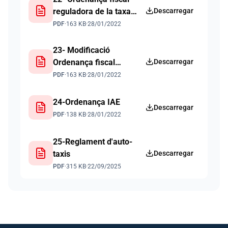
reguladora de la taxa
Descarregar
pel subministrament
PDF
·
163 KB
·
28/01/2022
d'aigua potable
23- Modificació
Ordenança fiscal
Descarregar
recollida de fems,
PDF
·
163 KB
·
28/01/2022
neteja viària i residus
urbans
24-Ordenança IAE
Descarregar
PDF
·
138 KB
·
28/01/2022
25-Reglament d'auto-
taxis
Descarregar
PDF
·
315 KB
·
22/09/2025