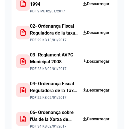
1994
Descarregar
PDF
·
2 MB
·
02/01/2017
02- Ordenança Fiscal
Reguladora de la taxa
Descarregar
pel subm. d'aigua
PDF
·
29 KB
·
13/01/2017
potable, pel serv. de
Clav. i de recollida de
03- Reglament AVPC
fems 2008
Municipal 2008
Descarregar
PDF
·
28 KB
·
02/01/2017
04- Ordenança Fiscal
Reguladora de la Taxa
Descarregar
Llicències Urbanística i
PDF
·
22 KB
·
02/01/2017
l'ICO 2009
06- Ordenança sobre
l'Ús de la Xarxa de
Descarregar
Clavegueram Sanitari i
PDF
·
34 KB
·
02/01/2017