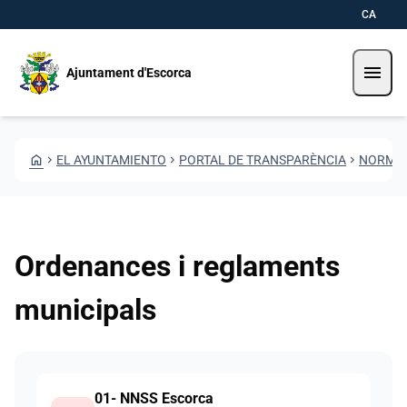
Pasar al contenido principal
Saltar al contingut
CA
menu
Ajuntament d'Escorca
HOME
CHEVRON_RIGHT
EL AYUNTAMIENTO
CHEVRON_RIGHT
PORTAL DE TRANSPARÈNCIA
CHEVRON_RIGHT
NORMAT
Ordenances i reglaments
municipals
Documents
01- NNSS Escorca