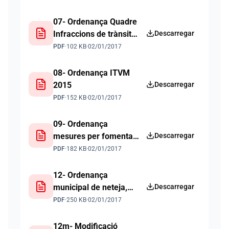
Abocament d'Aigües
Residuals 2012
07- Ordenança Quadre
Infraccions de trànsit
Descarregar
2012
PDF
·
102 KB
·
02/01/2017
08- Ordenança ITVM
2015
Descarregar
PDF
·
152 KB
·
02/01/2017
09- Ordenança
mesures per fomentar i
Descarregar
garantir la convivència
PDF
·
182 KB
·
02/01/2017
ciutadana 2016
12- Ordenança
municipal de neteja,
Descarregar
deixalles i residus
PDF
·
250 KB
·
02/01/2017
sòlids urbans del
municipi d'Escorca
12m- Modificació