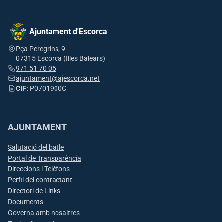
Ajuntament d'Escorca
Pça Peregrins, 9
07315 Escorca (Illes Balears)
971 51 70 05
ajuntament@ajescorca.net
CIF:
P0701900C
AJUNTAMENT
Salutació del batle
Portal de Transparència
Direccions i Telèfons
Perfil del contractant
Directori de Links
Documents
Governa amb nosaltres