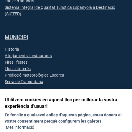
Tauler d'anuncis
Sistema Integral de Qualitat Turística Espanyola a Destinació
(SICTED)
MUNICIPI
Història
Allotjaments i restaurants
Fires i festes
Llocs d'interès
Predicció meteorològica Escorca
Serra de Tramuntana
Utilitzem cookies en aquest lloc per millorar la vostra
experiència d'usuari
Segueix-nos a les xarxes socials
En fer clic a qualsevol enllaç d'aquesta pàgina, esteu donant el
vostre consentiment perquè configurem les galetes.
Més informació
Avís Legal
Mapa web
Política de galetes (Cookies)
RAT
Contacte