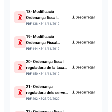
especials de neteja per
utilització Casa
18- Modificació
Consistorial 2019
Ordenança fiscal
Descarregar
reguladora del preu
PDF
·
138 KB
·
11/11/2019
públic policia local,
brigada i empleats
19- Modificació
públics a requeriment
Ordenança Fiscal
Descarregar
interessat
reguladora de la taxa
PDF
·
144 KB
·
11/11/2019
per l'expedició de
documents
20- Ordenança fiscal
administratius 2019
reguladora de la taxa
Descarregar
per a l'ocupació de
PDF
·
150 KB
·
11/11/2019
terrenys d'ús públic,
així com pel rodatge,
21- Ordenança
gravacions o sessions
reguladora dels serveis
Descarregar
electrònics
PDF
·
202 KB
·
23/09/2020
22- Ordenança fiscal