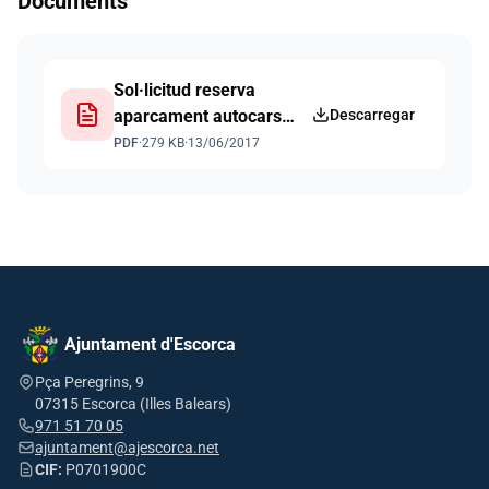
Documents
Sol·licitud reserva
aparcament autocars
Descarregar
sa Calobra català
PDF
·
279 KB
·
13/06/2017
Ajuntament d'Escorca
Pça Peregrins, 9
07315 Escorca (Illes Balears)
971 51 70 05
ajuntament@ajescorca.net
CIF:
P0701900C