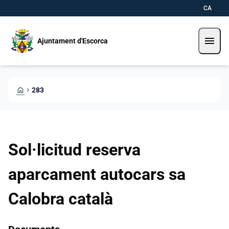
Pasar al contenido principal
Saltar al contingut
CA
menu
Ajuntament d'Escorca
HOME
CHEVRON_RIGHT
283
Sol·licitud reserva
aparcament autocars sa
Calobra català