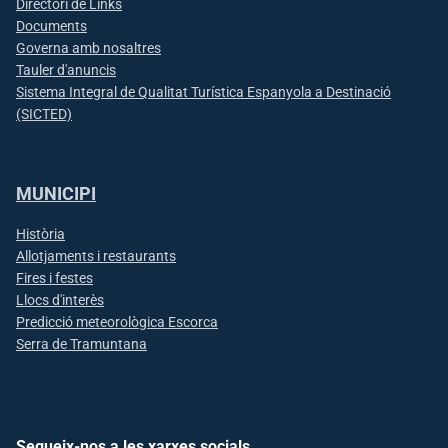
Directori de Links
Documents
Governa amb nosaltres
Tauler d'anuncis
Sistema Integral de Qualitat Turística Espanyola a Destinació
(SICTED)
MUNICIPI
Història
Allotjaments i restaurants
Fires i festes
Llocs d'interès
Predicció meteorològica Escorca
Serra de Tramuntana
Segueix-nos a les xarxes socials