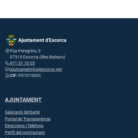
Ajuntament d'Escorca
Pça Peregrins, 9
07315 Escorca (Illes Balears)
971 51 70 05
ajuntament@ajescorca.net
CIF:
P0701900C
AJUNTAMENT
Salutació del batle
Portal de Transparència
Direccions i Telèfons
Perfil del contractant