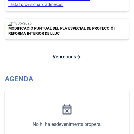
Llistat provisional d'admesos.
calendar_today
11/06/2026
MODIFICACIÓ PUNTUAL DEL PLA ESPECIAL DE PROTECCIÓ I
REFORMA INTERIOR DE LLUC
arrow_forward
Veure més
AGENDA
event_busy
No hi ha esdeveniments propers.