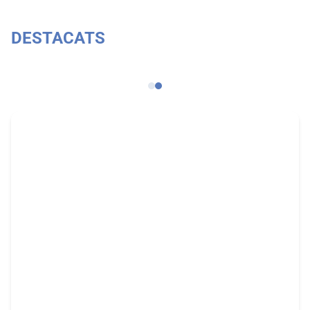
DESTACATS
Catàleg de procediments