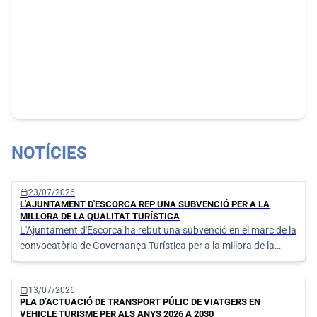
NOTÍCIES
calendar_today
23/07/2026
L'AJUNTAMENT D'ESCORCA REP UNA SUBVENCIÓ PER A LA
MILLORA DE LA QUALITAT TURÍSTICA
L'Ajuntament d'Escorca ha rebut una subvenció en el marc de la
convocatòria de Governança Turística per a la millora de la
qualitat de l'oferta i les destinacions turístiques de les Illes
Balears, destinada a finançar diverses actuacions orientades a
calendar_today
13/07/2026
reforçar la qualitat dels serveis municipals.
PLA D’ACTUACIÓ DE TRANSPORT PÚLIC DE VIATGERS EN
VEHICLE TURISME PER ALS ANYS 2026 A 2030