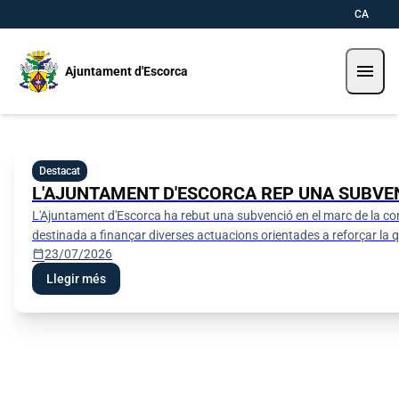
Pasar al contenido principal
Saltar al contingut
CA
menu
Ajuntament d'Escorca
Ajuntament d'Escorca
Destacat
L'AJUNTAMENT D'ESCORCA REP UNA SUBVEN
L'Ajuntament d'Escorca ha rebut una subvenció en el marc de la convoc
destinada a finançar diverses actuacions orientades a reforçar la q
calendar_today
23/07/2026
Llegir més
Informació parkings Sa Calobra / Tuent
Seu electrònica