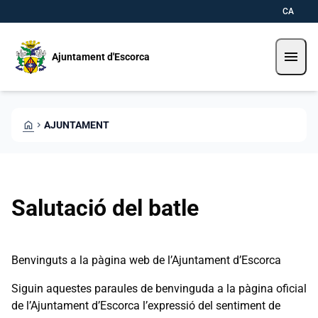
Direkt zum Inhalt
Saltar al contingut
CA
menu
Ajuntament d'Escorca
HOME
CHEVRON_RIGHT
AJUNTAMENT
Salutació del batle
Benvinguts a la pàgina web de l’Ajuntament d’Escorca
Siguin aquestes paraules de benvinguda a la pàgina oficial
de l’Ajuntament d’Escorca l’expressió del sentiment de