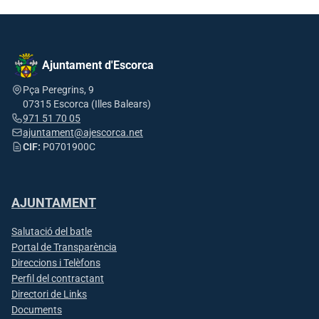
Ajuntament d'Escorca
Pça Peregrins, 9
07315 Escorca (Illes Balears)
971 51 70 05
ajuntament@ajescorca.net
CIF:
P0701900C
AJUNTAMENT
Salutació del batle
Portal de Transparència
Direccions i Telèfons
Perfil del contractant
Directori de Links
Documents