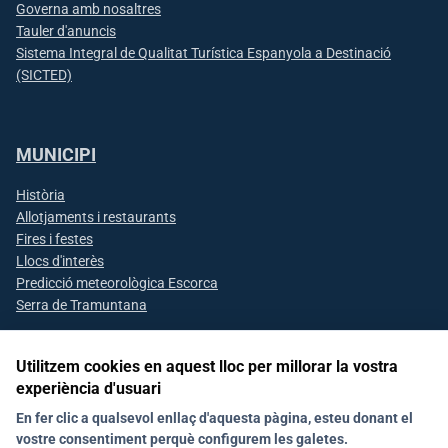
Governa amb nosaltres
Tauler d'anuncis
Sistema Integral de Qualitat Turística Espanyola a Destinació
(SICTED)
MUNICIPI
Història
Allotjaments i restaurants
Fires i festes
Llocs d'interès
Predicció meteorològica Escorca
Serra de Tramuntana
Utilitzem cookies en aquest lloc per millorar la vostra
experiència d'usuari
Segueix-nos a les xarxes socials
En fer clic a qualsevol enllaç d'aquesta pàgina, esteu donant el
vostre consentiment perquè configurem les galetes.